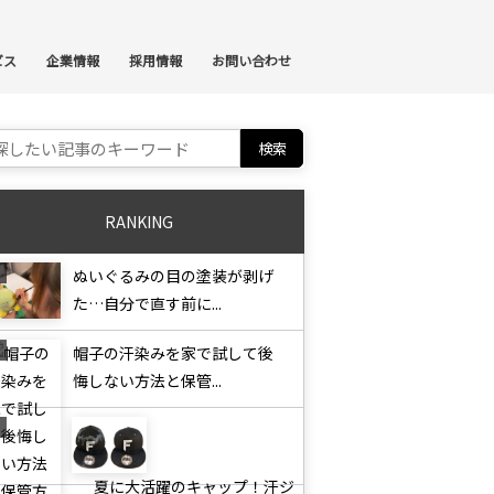
ンテンツへスキップ
ビス
企業情報
採用情報
お問い合わせ
ch for:
RANKING
ぬいぐるみの目の塗装が剥げ
た…自分で直す前に...
帽子の汗染みを家で試して後
悔しない方法と保管...
夏に大活躍のキャップ！汗ジ