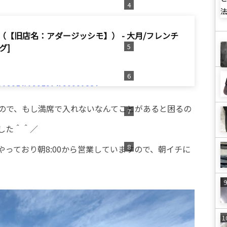
e （【旧店名：アダージッシモ】） - 大月/フレンチ
グ]
/A1905/A190501/19000122/
ので、もし満席で入れないなんてことがあると困るの
した＾＾／
っており朝8:00から営業していますので、朝イチに