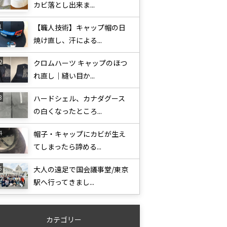
カビ落とし出来ま...
【職人技術】キャップ帽の日
焼け直し、汗による...
クロムハーツ キャップのほつ
れ直し｜縫い目か...
ハードシェル、カナダグース
の白くなったところ...
帽子・キャップにカビが生え
てしまったら諦める...
大人の遠足で国会議事堂/東京
駅へ行ってきまし...
カテゴリー