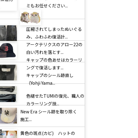
ミもお任せください...
圧縮されてしまったぬいぐる
み、ふわふわ復活計...
アークテリクスのアロー22の
白い汚れを落とす...
キャップの色あせはカラーリ
ングで復活します...
キャップのシール跡直し
（Yohji Yama...
色褪せたTUMIの復元、職人の
カラーリング技...
New Era シール跡を取り除く
施工...
黄色の斑点(カビ) ハットの