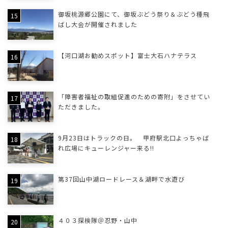
御坂桃源郷公園にて、御坂ぶどう祭り＆ぶどう種飛
ばし大会が開催されました
【河口湖お勧めスポット】富士大石ハナテラス
「障害者福祉の取組促進のための寄附」をさせてい
ただきました。
9月23日はトラックの日。 甲府駅北口よっちゃば
れ広場にキューレンジャー来る!!
第37回山中湖ロードレース＆湖畔で水遊び
４０３探検隊＠忍野・山中