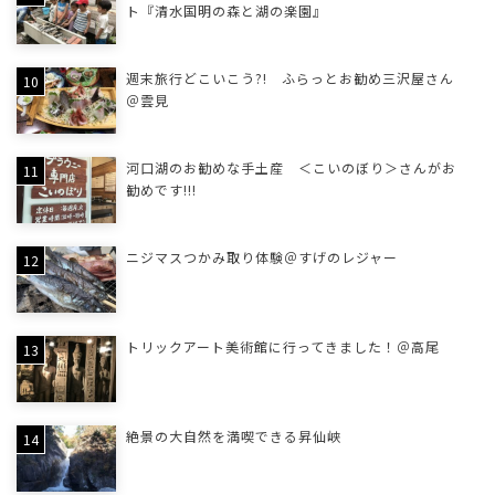
ト『清水国明の森と湖の楽園』
週末旅行どこいこう?! ふらっとお勧め三沢屋さん
＠雲見
河口湖のお勧めな手土産 ＜こいのぼり＞さんがお
勧めです!!!
ニジマスつかみ取り体験＠すげのレジャー
トリックアート美術館に行ってきました！＠高尾
絶景の大自然を満喫できる昇仙峡