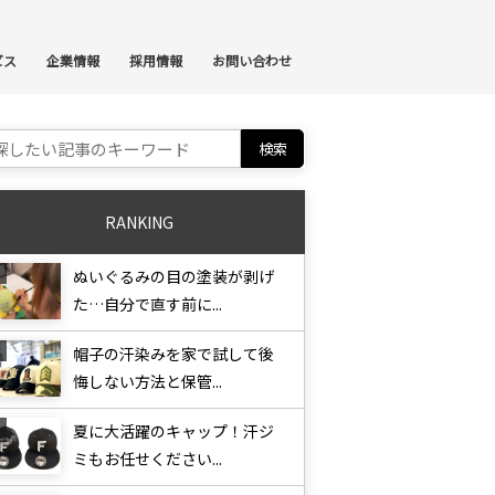
ンテンツへスキップ
ビス
企業情報
採用情報
お問い合わせ
ch for:
RANKING
ぬいぐるみの目の塗装が剥げ
た…自分で直す前に...
帽子の汗染みを家で試して後
悔しない方法と保管...
夏に大活躍のキャップ！汗ジ
ミもお任せください...