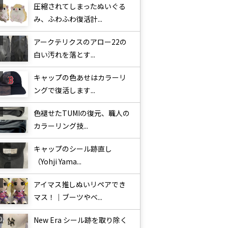
圧縮されてしまったぬいぐる
み、ふわふわ復活計...
アークテリクスのアロー22の
白い汚れを落とす...
キャップの色あせはカラーリ
ングで復活します...
色褪せたTUMIの復元、職人の
カラーリング技...
キャップのシール跡直し
（Yohji Yama...
アイマス推しぬいリペアでき
マス！｜ブーツやベ...
New Era シール跡を取り除く