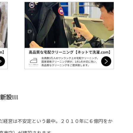
設!!!
だ経営は不安定という最中。２０１０年に６億円をか
直売店）が建設されます。