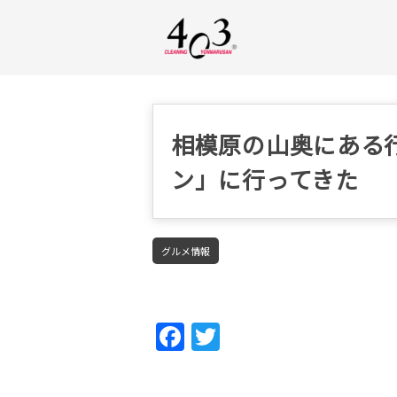
相模原の山奥にある
ン」に行ってきた
グルメ情報
Fac
Twi
ebo
tter
ok