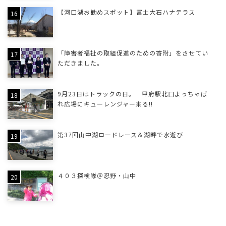
【河口湖お勧めスポット】富士大石ハナテラス
「障害者福祉の取組促進のための寄附」をさせてい
ただきました。
9月23日はトラックの日。 甲府駅北口よっちゃば
れ広場にキューレンジャー来る!!
第37回山中湖ロードレース＆湖畔で水遊び
４０３探検隊＠忍野・山中