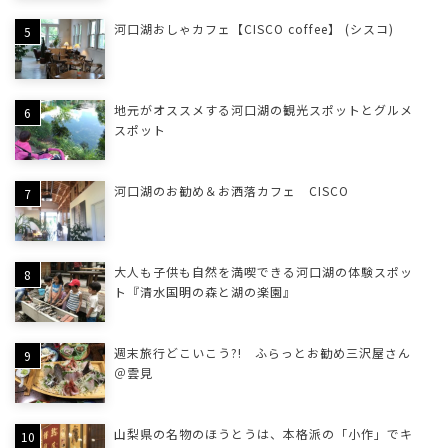
河口湖おしゃカフェ【CISCO coffee】 (シスコ)
地元がオススメする河口湖の観光スポットとグルメ
スポット
河口湖のお勧め＆お洒落カフェ CISCO
大人も子供も自然を満喫できる河口湖の体験スポッ
ト『清水国明の森と湖の楽園』
週末旅行どこいこう?! ふらっとお勧め三沢屋さん
＠雲見
山梨県の名物のほうとうは、本格派の「小作」でキ