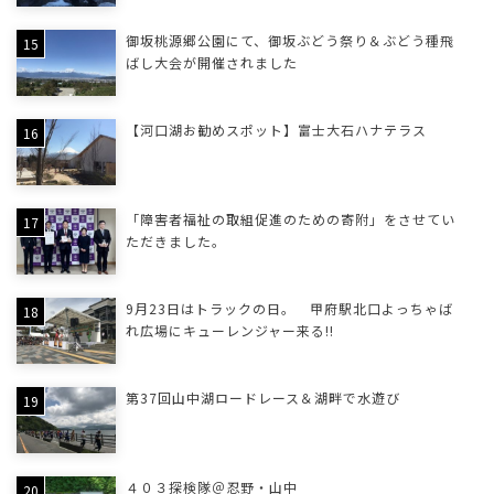
御坂桃源郷公園にて、御坂ぶどう祭り＆ぶどう種飛
ばし大会が開催されました
【河口湖お勧めスポット】富士大石ハナテラス
「障害者福祉の取組促進のための寄附」をさせてい
ただきました。
9月23日はトラックの日。 甲府駅北口よっちゃば
れ広場にキューレンジャー来る!!
第37回山中湖ロードレース＆湖畔で水遊び
４０３探検隊＠忍野・山中