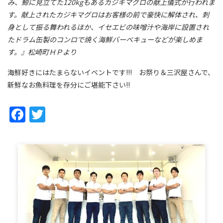
み、鯨に見立てた120kgもあるカジキマグロの献上儀式が行われま
す。献上されたカジキマグロはお客様の前で豪快に解体され、刺
身として振る舞われるほか、イセエビの味噌汁や海岸に設置され
たドラム缶製のコンロで焼く海鮮バーベキューなどが楽しめま
す。』松崎町ＨＰより
海鮮好きにはたまらないイベントです!!! お祭り＆三沢屋さんで、
新鮮なお魚料理を存分にご堪能下さい!!
Facebook
Twitter