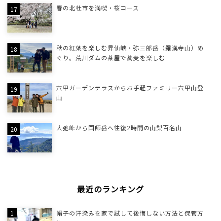
春の北杜市を満喫・桜コース
秋の紅葉を楽しむ昇仙峡・弥三郎岳（羅漢寺山）め
ぐり。荒川ダムの茶屋で蕎麦を楽しむ
六甲ガーデンテラスからお手軽ファミリー六甲山登
山
大弛峠から国師岳へ往復2時間の山梨百名山
最近のランキング
帽子の汗染みを家で試して後悔しない方法と保管方