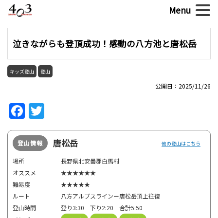
泣きながらも登頂成功！感動の八方池と唐松岳
キッズ登山
登山
公開日：2025/11/26
Facebook
Twitter
唐松岳
登山情報
他の登山はこちら
場所
長野県北安曇郡白馬村
オススメ
★★★★★★
難易度
★★★★★
ルート
八方アルプスラインー唐松岳頂上往復
登山時間
登り3:30 下り2:20 合計5:50