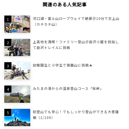
関連のある人気記事
河口湖・富士山ロープウェイで絶景＠10分で天上山
（カチカチ山）
上高地を満喫！ファミリー登山＠岳沢小屋を目指し
て岳沢トレイルに挑戦
幼稚園生と小学生で瑞牆山に挑戦🔥
みたまの湯からの温泉登山コース「桜峠」
初登山でも安心！でもしっかり登山ができる大菩薩
嶺（1/100）