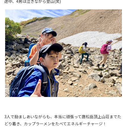
途中、4男は泣きながら登山(笑)
3人で励ましあいながらも、本当に頑張って唐松岳頂上山荘までた
どり着き、カップラーメンをたべてエネルギーチャージ！