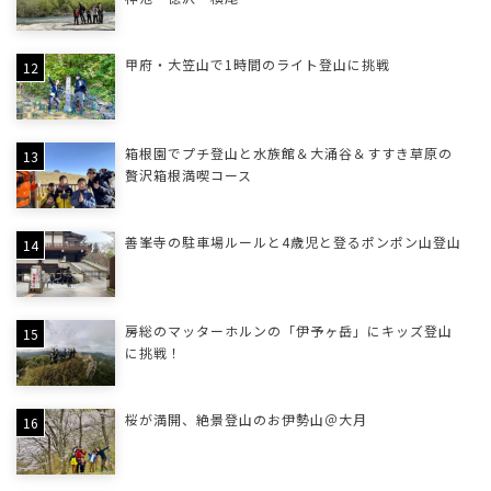
甲府・大笠山で1時間のライト登山に挑戦
箱根園でプチ登山と水族館＆大涌谷＆すすき草原の
贅沢箱根満喫コース
善峯寺の駐車場ルールと4歳児と登るポンポン山登山
房総のマッターホルンの「伊予ヶ岳」にキッズ登山
に挑戦！
桜が満開、絶景登山のお伊勢山＠大月