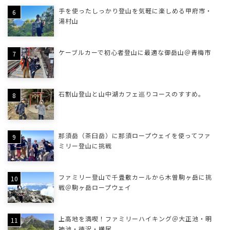
手を使ったしっかり登山を気軽に楽しめる甲府市・
湯村山
ケーブルカーで初心者登山に最適な御岳山＠青梅市
石割山登山と山中湖カフェ巡りコースのすすめ。
那須岳（茶臼岳）に那須ロープウェイを使ってファ
ミリー登山に挑戦
ファミリー登山で千畳敷カールから木曽駒ヶ岳に挑
戦＠駒ヶ岳ロープウェイ
上高地を満喫！ファミリーハイキング＠大正池・明
神池・徳沢・横尾