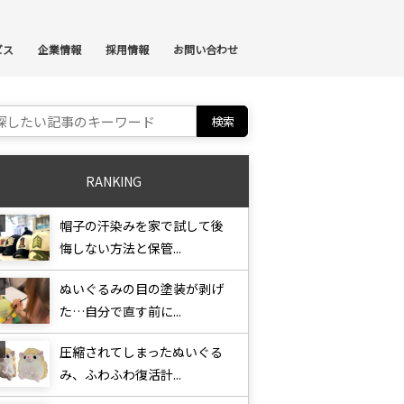
ンテンツへスキップ
ビス
企業情報
採用情報
お問い合わせ
ch for:
RANKING
帽子の汗染みを家で試して後
悔しない方法と保管...
ぬいぐるみの目の塗装が剥げ
た…自分で直す前に...
圧縮されてしまったぬいぐる
み、ふわふわ復活計...