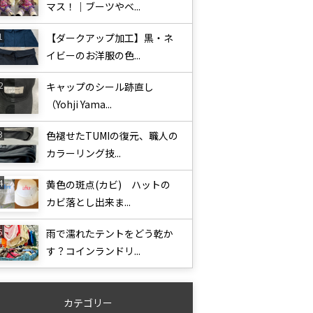
マス！｜ブーツやベ...
【ダークアップ加工】黒・ネ
イビーのお洋服の色...
キャップのシール跡直し
（Yohji Yama...
色褪せたTUMIの復元、職人の
カラーリング技...
黄色の斑点(カビ) ハットの
カビ落とし出来ま...
雨で濡れたテントをどう乾か
す？コインランドリ...
カテゴリー