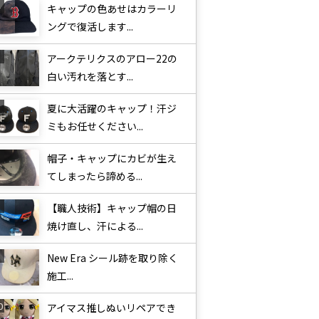
キャップの色あせはカラーリ
ングで復活します...
アークテリクスのアロー22の
白い汚れを落とす...
夏に大活躍のキャップ！汗ジ
ミもお任せください...
帽子・キャップにカビが生え
てしまったら諦める...
【職人技術】キャップ帽の日
焼け直し、汗による...
New Era シール跡を取り除く
施工...
アイマス推しぬいリペアでき