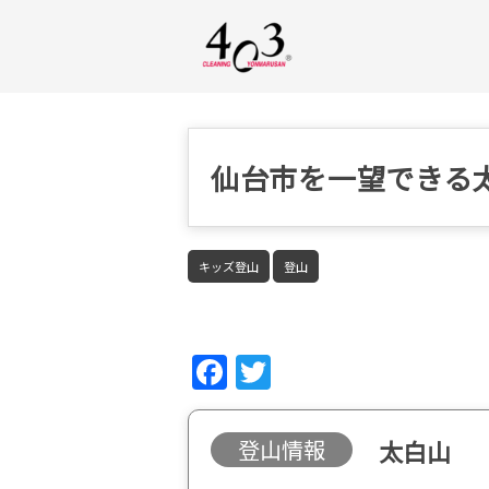
仙台市を一望できる
キッズ登山
登山
Fac
Twi
ebo
tter
ok
登山情報
太白山