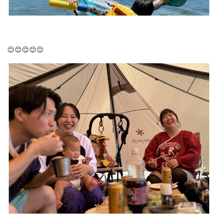
😊😊😊😊😊