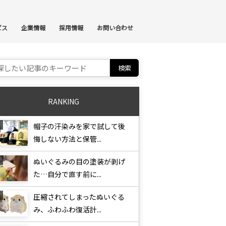
ンテンツへスキップ
ビス
企業情報
採用情報
お問い合わせ
ch for:
RANKING
帽子の汗染みを家で試して後
悔しない方法と保管...
ぬいぐるみの目の塗装が剥げ
た…自分で直す前に...
圧縮されてしまったぬいぐる
み、ふわふわ復活計...