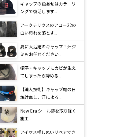
キャップの色あせはカラーリ
ングで復活します...
アークテリクスのアロー22の
白い汚れを落とす...
夏に大活躍のキャップ！汗ジ
ミもお任せください...
帽子・キャップにカビが生え
てしまったら諦める...
【職人技術】キャップ帽の日
焼け直し、汗による...
New Era シール跡を取り除く
施工...
アイマス推しぬいリペアでき