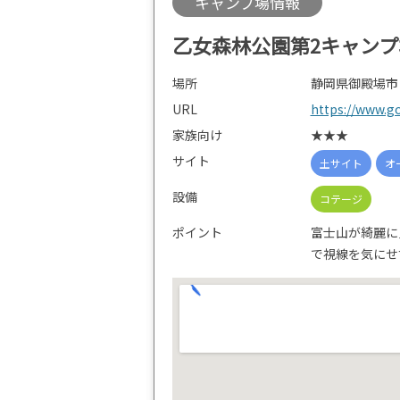
キャンプ場情報
乙女森林公園第2キャンプ
場所
静岡県御殿場市
URL
https://www.g
家族向け
★★★
サイト
土サイト
オ
設備
コテージ
ポイント
富士山が綺麗に
で視線を気にせ