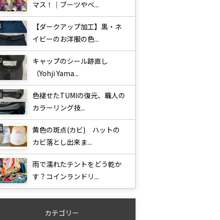
マス！｜ブーツやベ...
【ダークアップ加工】黒・ネ
イビーのお洋服の色...
キャップのシール跡直し
（Yohji Yama...
色褪せたTUMIの復元、職人の
カラーリング技...
黄色の斑点(カビ) ハットの
カビ落とし出来ま...
雨で濡れたテントをどう乾か
す？コインランドリ...
カテゴリー