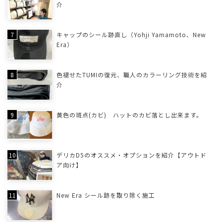
介
キャップのシール跡直し（Yohji Yamamoto、New
Era）
色褪せたTUMIの復元、職人のカラーリング技術を紹
介
黄色の斑点(カビ) ハットのカビ落とし出来ます。
デリカD5のオススメ・オプションを紹介【アウトド
ア向け】
New Era シール跡を取り除く施工