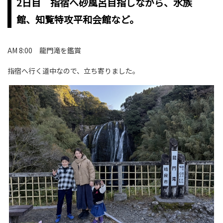
2日目 指宿へ砂風呂目指しながら、水族
館、知覧特攻平和会館など。
AM 8:00 龍門滝を鑑賞
指宿へ行く道中なので、立ち寄りました。