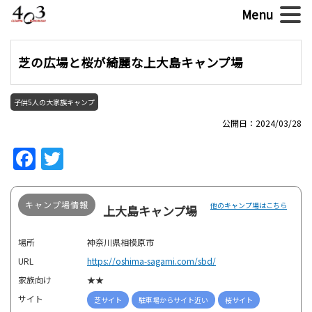
芝の広場と桜が綺麗な上大島キャンプ場
子供5人の大家族キャンプ
公開日：2024/03/28
Facebook
Twitter
キャンプ場情報
他のキャンプ場はこちら
上大島キャンプ場
場所
神奈川県相模原市
URL
https://oshima-sagami.com/sbd/
家族向け
★★
サイト
芝サイト
駐車場からサイト近い
桜サイト