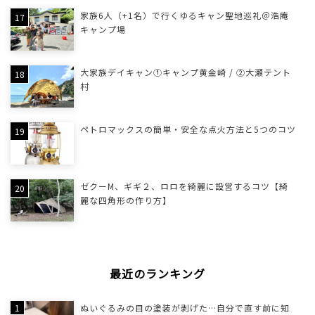
家族6人（+1名）で行くゆるキャン聖地巡礼＠浩庵
キャンプ場
大家族デイキャン①キャンプ黄金崎 / ②大瀬テント
村
ペトロマックスの簡単・安全な点火方法と5つのコツ
ゼクーM、ギギ２、ロロを綺麗に設営するコツ【綺
麗な四角形の作り方】
最近のランキング
ぬいぐるみの目の塗装が剥げた…自分で直す前に知