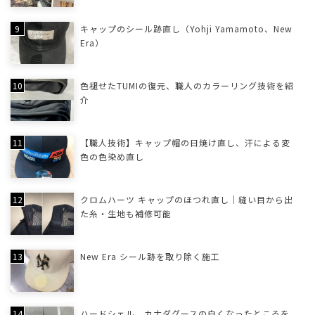
キャップのシール跡直し（Yohji Yamamoto、New
Era）
色褪せたTUMIの復元、職人のカラーリング技術を紹
介
【職人技術】キャップ帽の日焼け直し、汗による変
色の色染め直し
クロムハーツ キャップのほつれ直し｜縫い目から出
た糸・生地も補修可能
New Era シール跡を取り除く施工
ハードシェル、カナダグースの白くなったところを