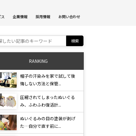
ンテンツへスキップ
ビス
企業情報
採用情報
お問い合わせ
ch for:
RANKING
帽子の汗染みを家で試して後
悔しない方法と保管...
圧縮されてしまったぬいぐる
み、ふわふわ復活計...
ぬいぐるみの目の塗装が剥げ
た…自分で直す前に...