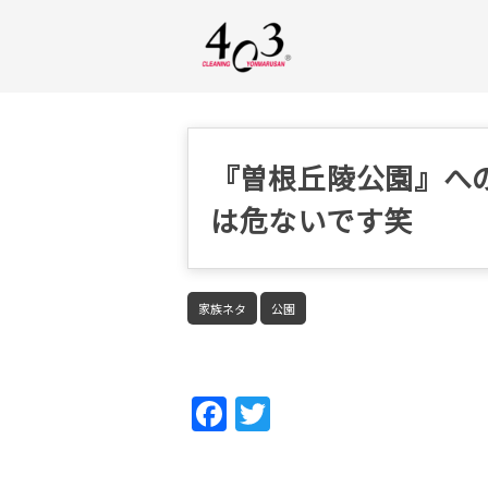
『曽根丘陵公園』へ
は危ないです笑
家族ネタ
公園
Fac
Twi
ebo
tter
ok