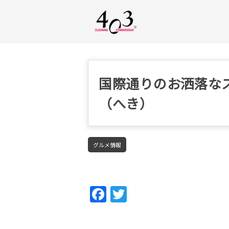
国際通りのお洒落な
（へき）
グルメ情報
Fac
Twi
ebo
tter
ok