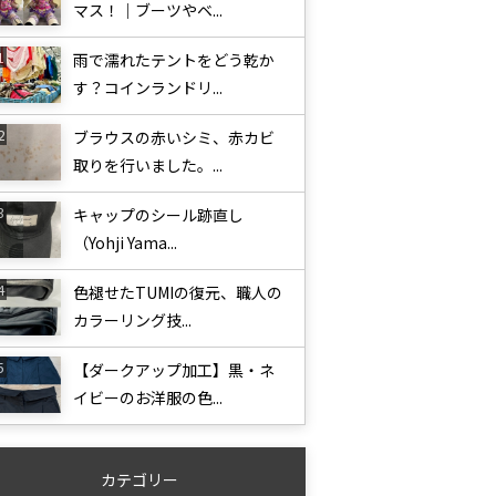
マス！｜ブーツやベ...
雨で濡れたテントをどう乾か
す？コインランドリ...
ブラウスの赤いシミ、赤カビ
取りを行いました。...
キャップのシール跡直し
（Yohji Yama...
色褪せたTUMIの復元、職人の
カラーリング技...
【ダークアップ加工】黒・ネ
イビーのお洋服の色...
カテゴリー