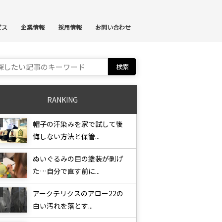
ンテンツへスキップ
ビス
企業情報
採用情報
お問い合わせ
ch for:
RANKING
帽子の汗染みを家で試して後
悔しない方法と保管...
ぬいぐるみの目の塗装が剥げ
た…自分で直す前に...
アークテリクスのアロー22の
白い汚れを落とす...