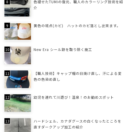
色褪せたTUMIの復元、職人のカラーリング技術を紹
介
黄色の斑点(カビ) ハットのカビ落とし出来ます。
New Era シール跡を取り除く施工
【職人技術】キャップ帽の日焼け直し、汗による変
色の色染め直し
幼児を連れて川遊び！温泉！のお勧めスポット
ハードシェル、カナダグースの白くなったところを
直すダークアップ加工の紹介