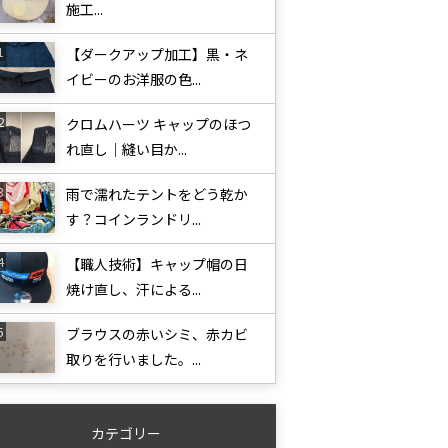
施工...
【ダークアップ加工】黒・ネ
イビーのお洋服の色...
クロムハーツ キャップのほつ
れ直し｜縫い目か...
雨で濡れたテントをどう乾か
す？コインランドリ...
【職人技術】キャップ帽の日
焼け直し、汗による...
ブラウスの赤いシミ、赤カビ
取りを行いました。...
カテゴリー