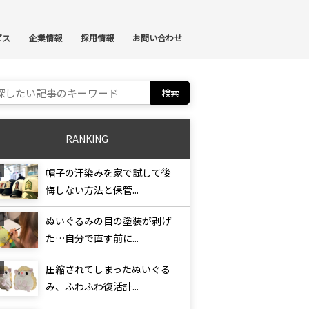
ンテンツへスキップ
ビス
企業情報
採用情報
お問い合わせ
ch for:
RANKING
帽子の汗染みを家で試して後
悔しない方法と保管...
ぬいぐるみの目の塗装が剥げ
た…自分で直す前に...
圧縮されてしまったぬいぐる
み、ふわふわ復活計...