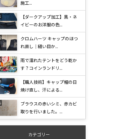
施工...
【ダークアップ加工】黒・ネ
イビーのお洋服の色...
クロムハーツ キャップのほつ
れ直し｜縫い目か...
雨で濡れたテントをどう乾か
す？コインランドリ...
【職人技術】キャップ帽の日
焼け直し、汗による...
ブラウスの赤いシミ、赤カビ
取りを行いました。...
カテゴリー