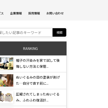
ンテンツへスキップ
ビス
企業情報
採用情報
お問い合わせ
ch for:
RANKING
帽子の汗染みを家で試して後
悔しない方法と保管...
ぬいぐるみの目の塗装が剥げ
た…自分で直す前に...
圧縮されてしまったぬいぐる
み、ふわふわ復活計...