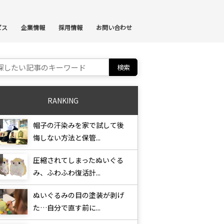
ンテンツへスキップ
ビス
企業情報
採用情報
お問い合わせ
ch for:
RANKING
帽子の汗染みを家で試して後
悔しない方法と保管...
圧縮されてしまったぬいぐる
み、ふわふわ復活計...
ぬいぐるみの目の塗装が剥げ
た…自分で直す前に...