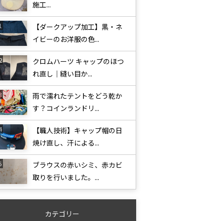
施工...
【ダークアップ加工】黒・ネ
イビーのお洋服の色...
クロムハーツ キャップのほつ
れ直し｜縫い目か...
雨で濡れたテントをどう乾か
す？コインランドリ...
【職人技術】キャップ帽の日
焼け直し、汗による...
ブラウスの赤いシミ、赤カビ
取りを行いました。...
カテゴリー