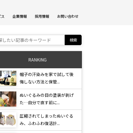
ンテンツへスキップ
ビス
企業情報
採用情報
お問い合わせ
ch for:
RANKING
帽子の汗染みを家で試して後
悔しない方法と保管...
ぬいぐるみの目の塗装が剥げ
た…自分で直す前に...
圧縮されてしまったぬいぐる
み、ふわふわ復活計...