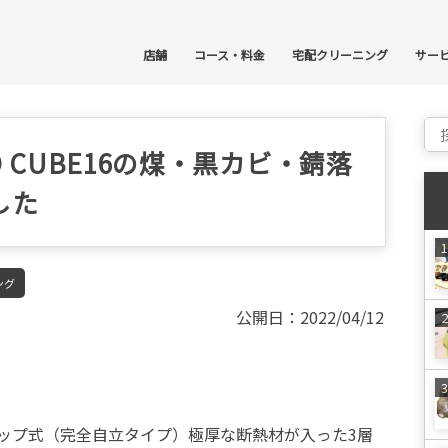
コ
店舗
コース・料金
宅配クリーニング
サー
Sear
O CUBE16の煤・黒カビ・錆落
した
ング
公開日：2022/04/12
プアップ式（完全自立タイプ）極厚な断熱材が入った3層