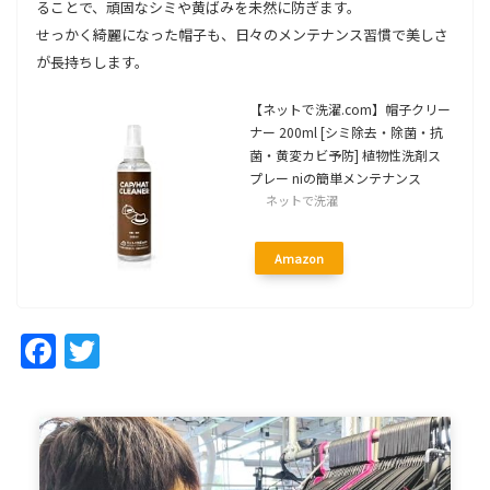
ることで、頑固なシミや黄ばみを未然に防ぎます。
せっかく綺麗になった帽子も、日々のメンテナンス習慣で美しさ
が長持ちします。
【ネットで洗濯.com】帽子クリー
ナー 200ml [シミ除去・除菌・抗
菌・黄変カビ予防] 植物性洗剤ス
プレー niの簡単メンテナンス
ネットで洗濯
Amazon
Facebook
Twitter