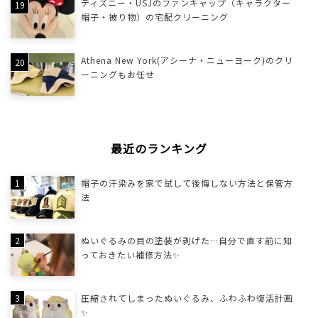
ディズニー・USJのファンキャップ（キャラクター
帽子・被り物）の宅配クリーニング
Athena New York(アシーナ・ニューヨーク)のクリ
ーニングもお任せ
最近のランキング
帽子の汗染みを家で試して後悔しない方法と保管方
法
ぬいぐるみの目の塗装が剥げた…自分で直す前に知
っておきたい補修方法✨
圧縮されてしまったぬいぐるみ、ふわふわ復活計画
✨