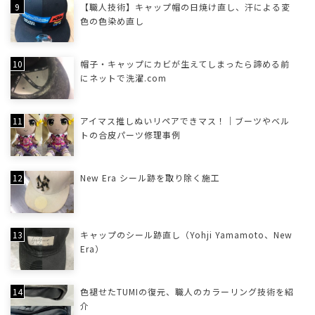
【職人技術】キャップ帽の日焼け直し、汗による変
色の色染め直し
帽子・キャップにカビが生えてしまったら諦める前
にネットで洗濯.com
アイマス推しぬいリペアできマス！｜ブーツやベル
トの合皮パーツ修理事例
New Era シール跡を取り除く施工
キャップのシール跡直し（Yohji Yamamoto、New
Era）
色褪せたTUMIの復元、職人のカラーリング技術を紹
介