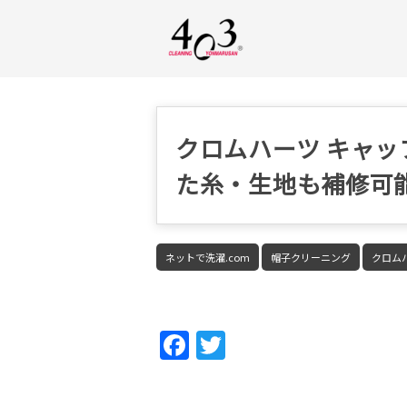
クロムハーツ キャ
た糸・生地も補修可
ネットで洗濯.com
帽子クリーニング
クロム
Fac
Twi
ebo
tter
ok