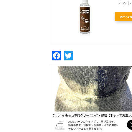
ネット
Amazo
Fac
Twi
ebo
tter
ok