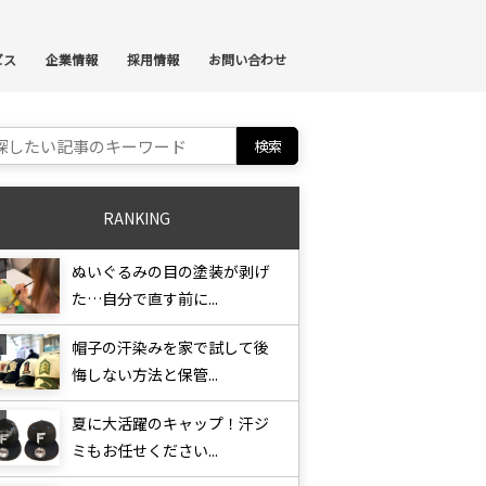
ンテンツへスキップ
ビス
企業情報
採用情報
お問い合わせ
ch for:
RANKING
ぬいぐるみの目の塗装が剥げ
た…自分で直す前に...
帽子の汗染みを家で試して後
悔しない方法と保管...
夏に大活躍のキャップ！汗ジ
ミもお任せください...