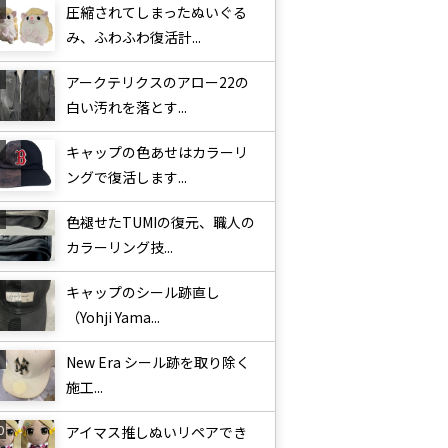
圧縮されてしまったぬいぐる
み、ふわふわ復活計...
アークテリクスのアロー22の
白い汚れを落とす...
キャップの色あせはカラーリ
ングで復活します...
色褪せたTUMIの復元、職人の
カラーリング技...
キャップのシール跡直し
（Yohji Yama...
New Era シール跡を取り除く
施工...
アイマス推しぬいリペアでき