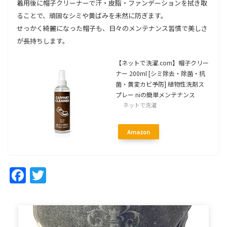
着用後に帽子クリーナーで汗・皮脂・ファンデーションを拭き取
ることで、頑固なシミや黄ばみを未然に防ぎます。
せっかく綺麗になった帽子も、日々のメンテナンス習慣で美しさ
が長持ちします。
【ネットで洗濯.com】帽子クリー
ナー 200ml [シミ除去・除菌・抗
菌・黄変カビ予防] 植物性洗剤ス
プレー niの簡単メンテナンス
ネットで洗濯
Amazon
Facebook
Twitter