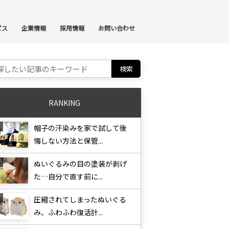
ンテンツへスキップ
ビス
企業情報
採用情報
お問い合わせ
ch for:
RANKING
帽子の汗染みを家で試して後
悔しない方法と保管...
ぬいぐるみの目の塗装が剥げ
た…自分で直す前に...
圧縮されてしまったぬいぐる
み、ふわふわ復活計...