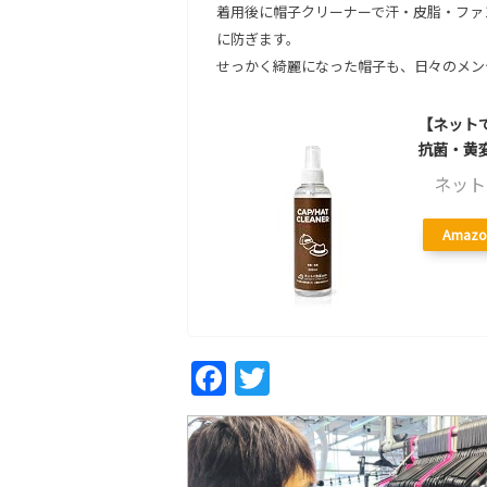
着用後に帽子クリーナーで汗・皮脂・ファ
に防ぎます。
せっかく綺麗になった帽子も、日々のメン
【ネットで
抗菌・黄変
ネット
Amazo
Fac
Twi
ebo
tter
ok