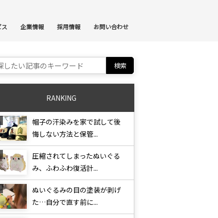
ンテンツへスキップ
ビス
企業情報
採用情報
お問い合わせ
ch for:
RANKING
帽子の汗染みを家で試して後
悔しない方法と保管...
圧縮されてしまったぬいぐる
み、ふわふわ復活計...
ぬいぐるみの目の塗装が剥げ
た…自分で直す前に...