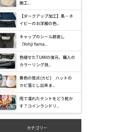
施工...
【ダークアップ加工】黒・ネ
イビーのお洋服の色...
キャップのシール跡直し
（Yohji Yama...
色褪せたTUMIの復元、職人の
カラーリング技...
黄色の斑点(カビ) ハットの
カビ落とし出来ま...
雨で濡れたテントをどう乾か
す？コインランドリ...
カテゴリー