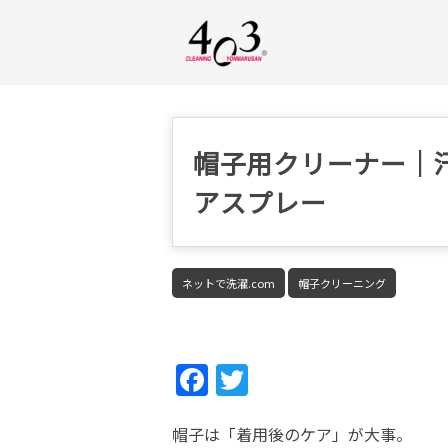
帽子用クリーナー｜
アスプレー
ネットで洗濯.com
帽子クリーニング
Fac
Twi
ebo
tter
帽子は「着用後のケア」が大事。
ok