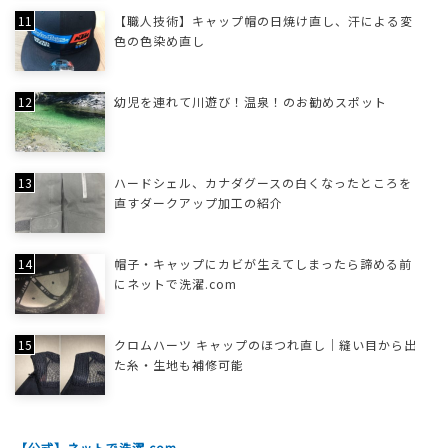
【職人技術】キャップ帽の日焼け直し、汗による変
色の色染め直し
幼児を連れて川遊び！温泉！のお勧めスポット
ハードシェル、カナダグースの白くなったところを
直すダークアップ加工の紹介
帽子・キャップにカビが生えてしまったら諦める前
にネットで洗濯.com
クロムハーツ キャップのほつれ直し｜縫い目から出
た糸・生地も補修可能
【公式】ネットで洗濯.com