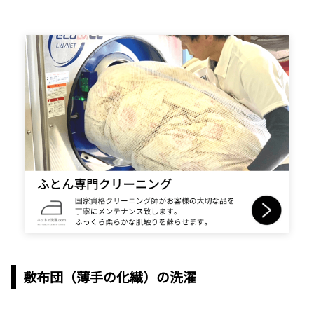
敷布団（薄手の化繊）の洗濯