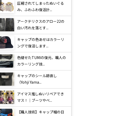
圧縮されてしまったぬいぐる
み、ふわふわ復活計...
アークテリクスのアロー22の
白い汚れを落とす...
キャップの色あせはカラーリ
ングで復活します...
色褪せたTUMIの復元、職人の
カラーリング技...
キャップのシール跡直し
（Yohji Yama...
アイマス推しぬいリペアでき
マス！｜ブーツやベ...
【職人技術】キャップ帽の日