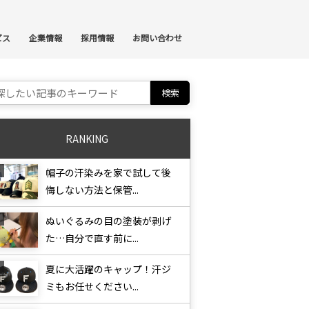
ンテンツへスキップ
ビス
企業情報
採用情報
お問い合わせ
ch for:
RANKING
帽子の汗染みを家で試して後
悔しない方法と保管...
ぬいぐるみの目の塗装が剥げ
た…自分で直す前に...
夏に大活躍のキャップ！汗ジ
ミもお任せください...