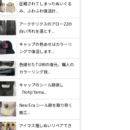
圧縮されてしまったぬいぐる
み、ふわふわ復活計...
アークテリクスのアロー22の
白い汚れを落とす...
キャップの色あせはカラーリ
ングで復活します...
色褪せたTUMIの復元、職人の
カラーリング技...
キャップのシール跡直し
（Yohji Yama...
New Era シール跡を取り除く
施工...
アイマス推しぬいリペアでき