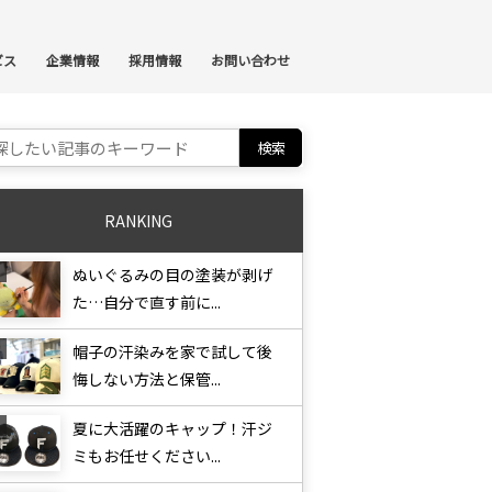
ンテンツへスキップ
ビス
企業情報
採用情報
お問い合わせ
ch for:
RANKING
ぬいぐるみの目の塗装が剥げ
た…自分で直す前に...
帽子の汗染みを家で試して後
悔しない方法と保管...
夏に大活躍のキャップ！汗ジ
ミもお任せください...