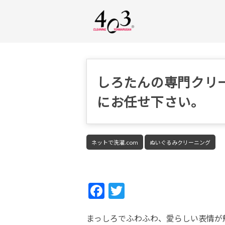
しろたんの専門クリー
にお任せ下さい。
ネットで洗濯.com
ぬいぐるみクリーニング
Fac
Twi
ebo
tter
まっしろでふわふわ、愛らしい表情が
ok