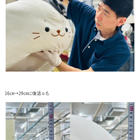
16㎝→29㎝に復活☺💪