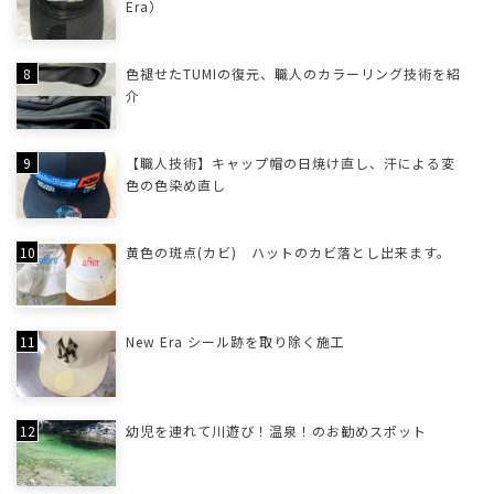
Era）
色褪せたTUMIの復元、職人のカラーリング技術を紹
介
【職人技術】キャップ帽の日焼け直し、汗による変
色の色染め直し
黄色の斑点(カビ) ハットのカビ落とし出来ます。
New Era シール跡を取り除く施工
幼児を連れて川遊び！温泉！のお勧めスポット