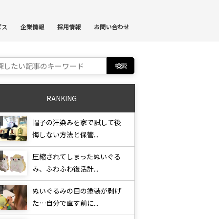
ンテンツへスキップ
ビス
企業情報
採用情報
お問い合わせ
ch for:
RANKING
帽子の汗染みを家で試して後
悔しない方法と保管...
圧縮されてしまったぬいぐる
み、ふわふわ復活計...
ぬいぐるみの目の塗装が剥げ
た…自分で直す前に...