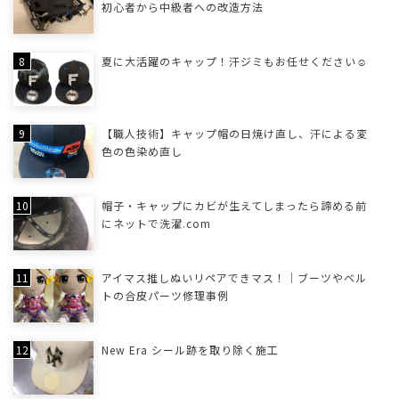
初心者から中級者への改造方法
夏に大活躍のキャップ！汗ジミもお任せください☺
【職人技術】キャップ帽の日焼け直し、汗による変
色の色染め直し
帽子・キャップにカビが生えてしまったら諦める前
にネットで洗濯.com
アイマス推しぬいリペアできマス！｜ブーツやベル
トの合皮パーツ修理事例
New Era シール跡を取り除く施工