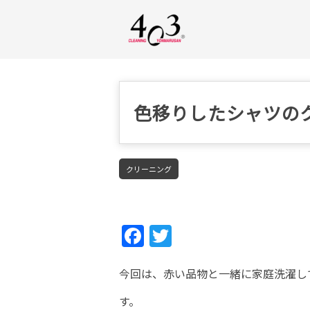
色移りしたシャツの
クリーニング
Fac
Twi
ebo
tter
今回は、赤い品物と一緒に家庭洗濯し
ok
す。