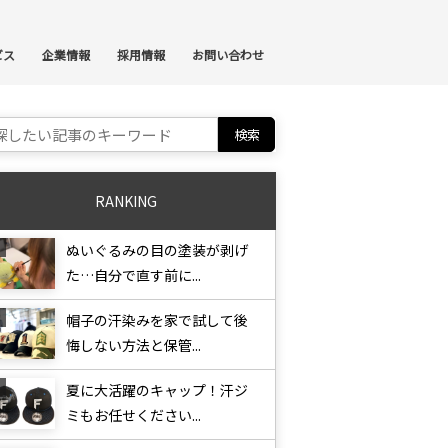
ンテンツへスキップ
ビス
企業情報
採用情報
お問い合わせ
ch for:
RANKING
ぬいぐるみの目の塗装が剥げ
た…自分で直す前に...
帽子の汗染みを家で試して後
悔しない方法と保管...
夏に大活躍のキャップ！汗ジ
ミもお任せください...