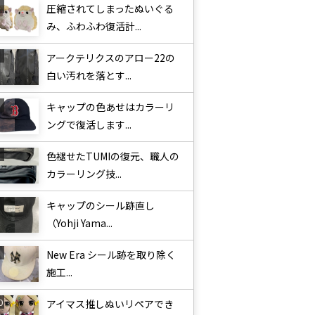
圧縮されてしまったぬいぐる
み、ふわふわ復活計...
アークテリクスのアロー22の
白い汚れを落とす...
キャップの色あせはカラーリ
ングで復活します...
色褪せたTUMIの復元、職人の
カラーリング技...
キャップのシール跡直し
（Yohji Yama...
New Era シール跡を取り除く
施工...
アイマス推しぬいリペアでき