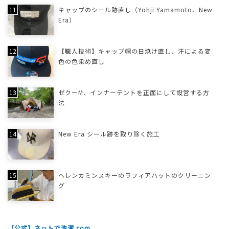
キャップのシール跡直し（Yohji Yamamoto、New
Era）
【職人技術】キャップ帽の日焼け直し、汗による変
色の色染め直し
ゼクーM、インナーテントを正面にして設営する方
法
New Era シール跡を取り除く施工
ヘレンカミンスキーのラフィアハットのクリーニン
グ
【公式】ネットで洗濯.com