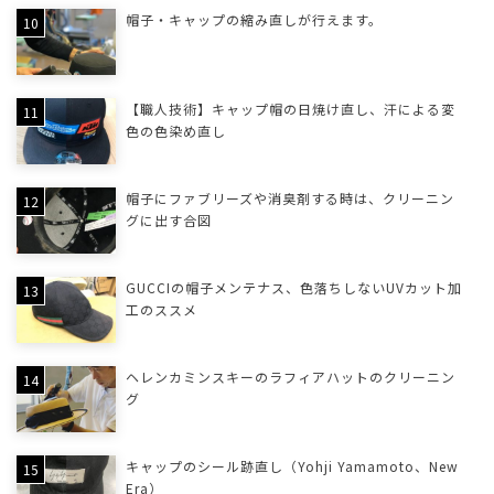
帽子・キャップの縮み直しが行えます。
【職人技術】キャップ帽の日焼け直し、汗による変
色の色染め直し
帽子にファブリーズや消臭剤する時は、クリーニン
グに出す合図
GUCCIの帽子メンテナス、色落ちしないUVカット加
工のススメ
ヘレンカミンスキーのラフィアハットのクリーニン
グ
キャップのシール跡直し（Yohji Yamamoto、New
Era）