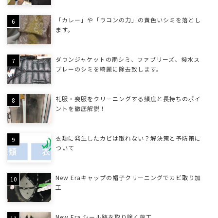
「カレー」や「ウコンの力」の黄色いシミを落とし
ます。
ダウンジャケットの雨シミ、ファブリーズ、撥水ス
プレーのシミを綺麗に除去致します。
礼服・喪服をクリーニングする頻度と長持ちのポイ
ントを徹底解説！
衣類に発生したカビは取れない？解決策と予防策に
ついて
New Eraキャップの帽子クリーニングでカビ取り加
工
New Era シール跡を取り除く施工