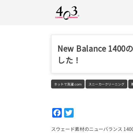
New Balance 
した！
ネットで洗濯.com
スニーカークリーニング
Fac
Twi
ebo
tter
スウェード素材のニューバランス 14
ok