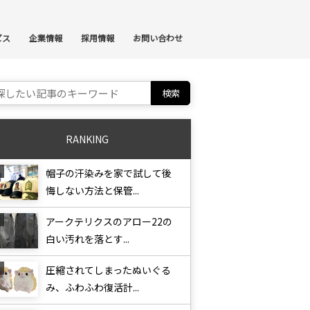
ンテンツへスキップ
ビス
企業情報
採用情報
お問い合わせ
ch for:
RANKING
帽子の汗染みを家で試して後
悔しない方法と保管...
アークテリクスのアロー22の
白い汚れを落とす...
圧縮されてしまったぬいぐる
み、ふわふわ復活計...