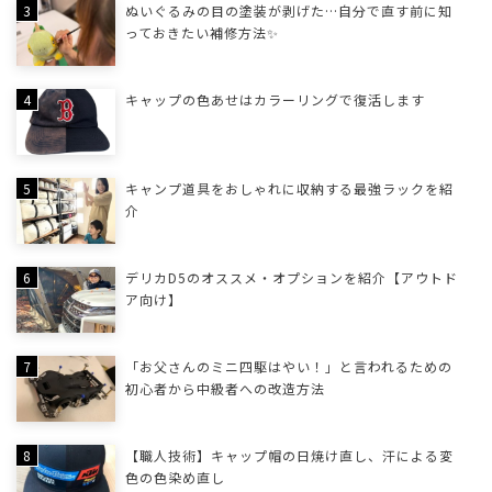
ぬいぐるみの目の塗装が剥げた…自分で直す前に知
っておきたい補修方法✨
キャップの色あせはカラーリングで復活します
キャンプ道具をおしゃれに収納する最強ラックを紹
介
デリカD5のオススメ・オプションを紹介【アウトド
ア向け】
「お父さんのミニ四駆はやい！」と言われるための
初心者から中級者への改造方法
【職人技術】キャップ帽の日焼け直し、汗による変
色の色染め直し