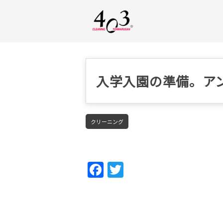
入学入園の準備。ア
クリーニング
Fac
Twi
ebo
tter
ok