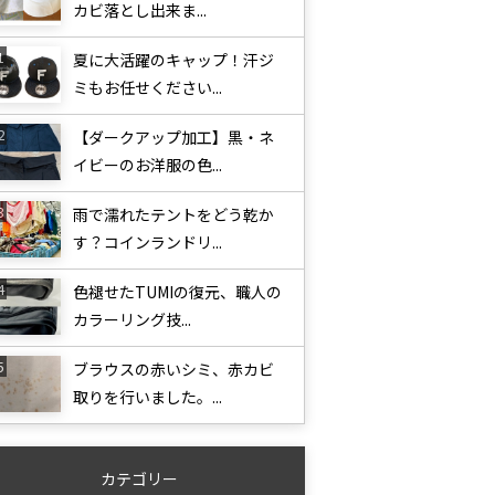
カビ落とし出来ま...
夏に大活躍のキャップ！汗ジ
ミもお任せください...
【ダークアップ加工】黒・ネ
イビーのお洋服の色...
雨で濡れたテントをどう乾か
す？コインランドリ...
色褪せたTUMIの復元、職人の
カラーリング技...
ブラウスの赤いシミ、赤カビ
取りを行いました。...
カテゴリー