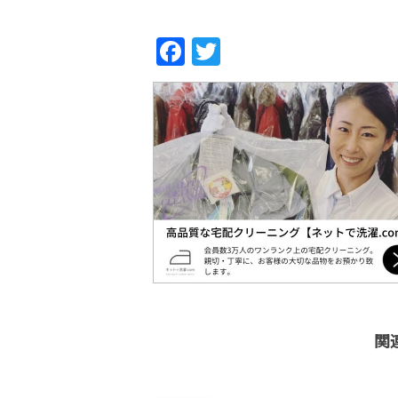
Fac
Twi
ebo
tter
ok
関