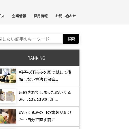
ンテンツへスキップ
ビス
企業情報
採用情報
お問い合わせ
ch for:
RANKING
帽子の汗染みを家で試して後
悔しない方法と保管...
圧縮されてしまったぬいぐる
み、ふわふわ復活計...
ぬいぐるみの目の塗装が剥げ
た…自分で直す前に...