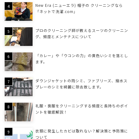
New Era (ニューエラ) 帽子の クリーニングなら
「ネットで洗濯.com」
プロのクリーニング師が教えるスーツのクリーニン
グ、頻度とメンテナスについて
「カレー」や「ウコンの力」の黄色いシミを落とし
ます。
ダウンジャケットの雨シミ、ファブリーズ、撥水ス
プレーのシミを綺麗に除去致します。
礼服・喪服をクリーニングする頻度と長持ちのポイ
ントを徹底解説！
衣類に発生したカビは取れない？解決策と予防策に
ついて