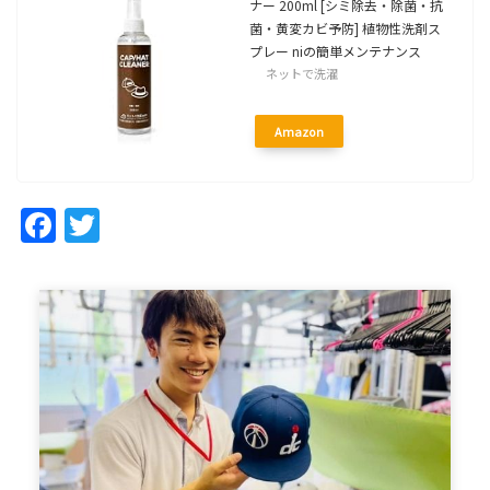
ナー 200ml [シミ除去・除菌・抗
菌・黄変カビ予防] 植物性洗剤ス
プレー niの簡単メンテナンス
ネットで洗濯
Amazon
Facebook
Twitter