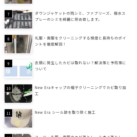
ダウンジャケットの雨シミ、ファブリーズ、撥水ス
プレーのシミを綺麗に除去致します。
礼服・喪服をクリーニングする頻度と長持ちのポイ
ントを徹底解説！
衣類に発生したカビは取れない？解決策と予防策に
ついて
New Eraキャップの帽子クリーニングでカビ取り加
工
New Era シール跡を取り除く施工
スーツ・礼服・喪服のカビ落とし、ニオイ落とし