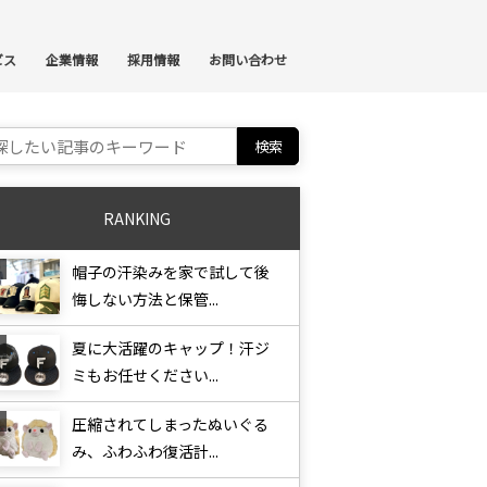
ンテンツへスキップ
ビス
企業情報
採用情報
お問い合わせ
ch for:
RANKING
帽子の汗染みを家で試して後
悔しない方法と保管...
夏に大活躍のキャップ！汗ジ
ミもお任せください...
圧縮されてしまったぬいぐる
み、ふわふわ復活計...