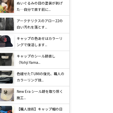
ぬいぐるみの目の塗装が剥げ
た…自分で直す前に...
アークテリクスのアロー22の
白い汚れを落とす...
キャップの色あせはカラーリ
ングで復活します...
キャップのシール跡直し
（Yohji Yama...
色褪せたTUMIの復元、職人の
カラーリング技...
New Era シール跡を取り除く
施工...
【職人技術】キャップ帽の日