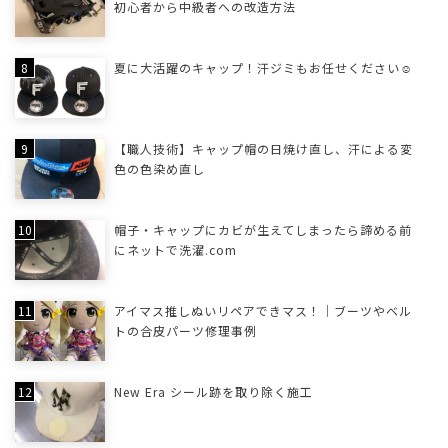
初心者から中級者への改造方法
夏に大活躍のキャップ！汗ジミもお任せください☺
【職人技術】キャップ帽の日焼け直し、汗による変
色の色染め直し
帽子・キャップにカビが生えてしまったら諦める前
にネットで洗濯.com
アイマス推しぬいリペアできマス！｜ブーツやベル
トの合皮パーツ修理事例
New Era シール跡を取り除く施工