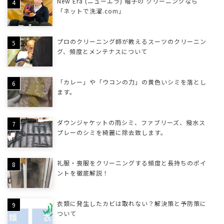
New Era (ニューエラ) 帽子の クリーニングなら
「ネットで洗濯.com」
プロのクリーニング師が教えるスーツのクリーニン
グ、頻度とメンテナスについて
「カレー」や「ウコンの力」の黄色いシミを落とし
ます。
ダウンジャケットの雨シミ、ファブリーズ、撥水ス
プレーのシミを綺麗に除去致します。
礼服・喪服をクリーニングする頻度と長持ちのポイ
ントを徹底解説！
衣類に発生したカビは取れない？解決策と予防策に
ついて