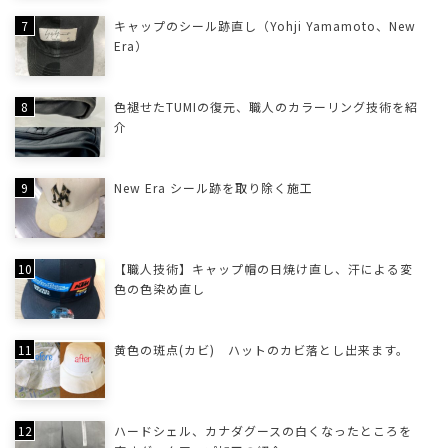
キャップのシール跡直し（Yohji Yamamoto、New
Era）
色褪せたTUMIの復元、職人のカラーリング技術を紹
介
New Era シール跡を取り除く施工
【職人技術】キャップ帽の日焼け直し、汗による変
色の色染め直し
黄色の斑点(カビ) ハットのカビ落とし出来ます。
ハードシェル、カナダグースの白くなったところを