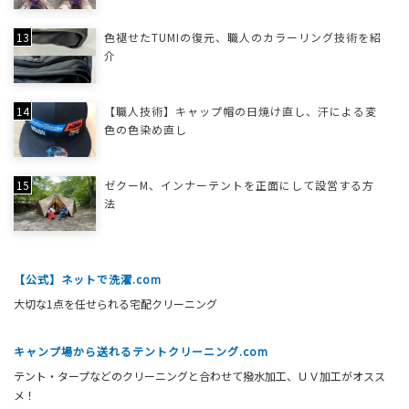
色褪せたTUMIの復元、職人のカラーリング技術を紹
介
【職人技術】キャップ帽の日焼け直し、汗による変
色の色染め直し
ゼクーM、インナーテントを正面にして設営する方
法
【公式】ネットで洗濯.com
大切な1点を任せられる宅配クリーニング
キャンプ場から送れるテントクリーニング.com
テント・タープなどのクリーニングと合わせて撥水加工、ＵＶ加工がオスス
メ！