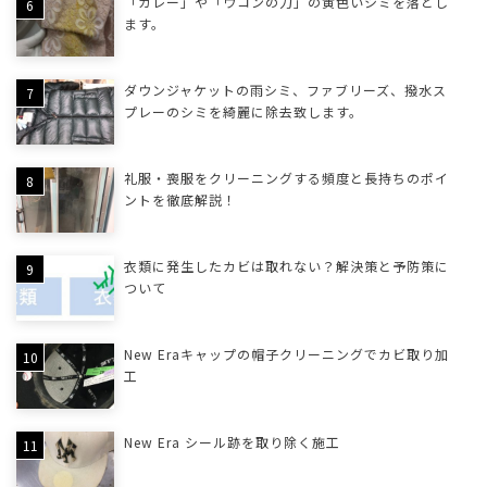
「カレー」や「ウコンの力」の黄色いシミを落とし
ます。
ダウンジャケットの雨シミ、ファブリーズ、撥水ス
プレーのシミを綺麗に除去致します。
礼服・喪服をクリーニングする頻度と長持ちのポイ
ントを徹底解説！
衣類に発生したカビは取れない？解決策と予防策に
ついて
New Eraキャップの帽子クリーニングでカビ取り加
工
New Era シール跡を取り除く施工