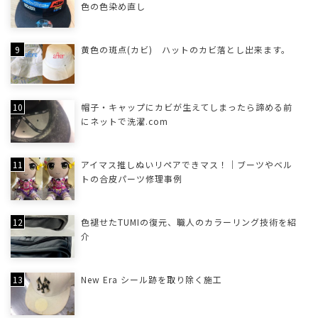
色の色染め直し
黄色の斑点(カビ) ハットのカビ落とし出来ます。
帽子・キャップにカビが生えてしまったら諦める前
にネットで洗濯.com
アイマス推しぬいリペアできマス！｜ブーツやベル
トの合皮パーツ修理事例
色褪せたTUMIの復元、職人のカラーリング技術を紹
介
New Era シール跡を取り除く施工