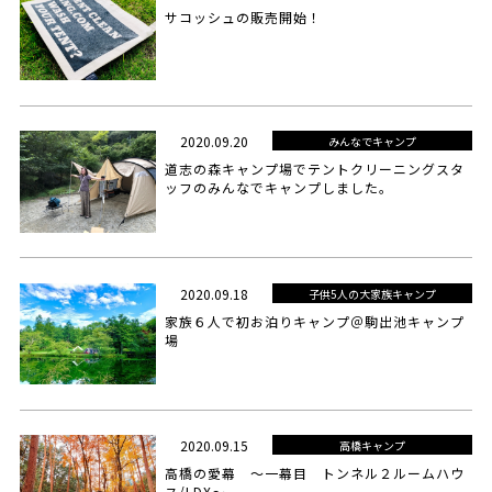
サコッシュの販売開始！
2020.09.20
みんなでキャンプ
道志の森キャンプ場でテントクリーニングスタ
ッフのみんなでキャンプしました。
2020.09.18
子供5人の大家族キャンプ
家族６人で初お泊りキャンプ＠駒出池キャンプ
場
2020.09.15
高橋キャンプ
高橋の愛幕 ～一幕目 トンネル２ルームハウ
ス/LDX～