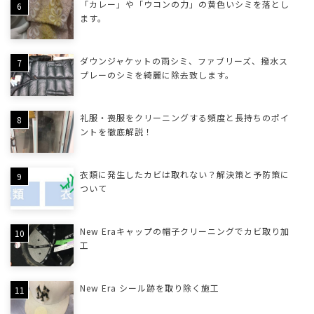
「カレー」や「ウコンの力」の黄色いシミを落とし
ます。
ダウンジャケットの雨シミ、ファブリーズ、撥水ス
プレーのシミを綺麗に除去致します。
礼服・喪服をクリーニングする頻度と長持ちのポイ
ントを徹底解説！
衣類に発生したカビは取れない？解決策と予防策に
ついて
New Eraキャップの帽子クリーニングでカビ取り加
工
New Era シール跡を取り除く施工