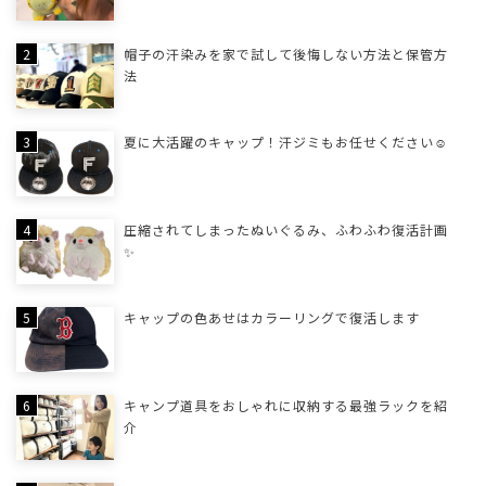
帽子の汗染みを家で試して後悔しない方法と保管方
法
夏に大活躍のキャップ！汗ジミもお任せください☺
圧縮されてしまったぬいぐるみ、ふわふわ復活計画
✨
キャップの色あせはカラーリングで復活します
キャンプ道具をおしゃれに収納する最強ラックを紹
介