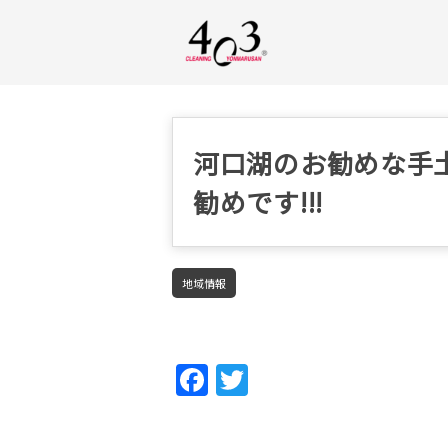
河口湖のお勧めな手
勧めです!!!
地域情報
Fac
Twi
ebo
tter
ok