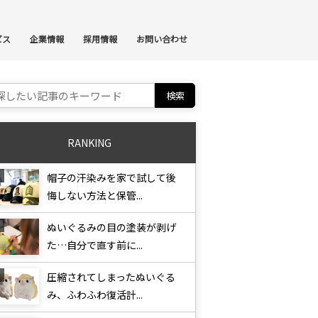
ンテンツへスキップ
ビス
企業情報
採用情報
お問い合わせ
ch for:
RANKING
帽子の汗染みを家で試して後
悔しない方法と保管...
ぬいぐるみの目の塗装が剥げ
た…自分で直す前に...
圧縮されてしまったぬいぐる
み、ふわふわ復活計...