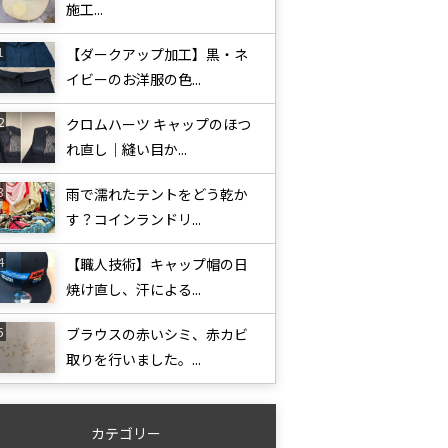
施工...
【ダークアップ加工】黒・ネ
イビーのお洋服の色...
クロムハーツ キャップのほつ
れ直し｜縫い目か...
雨で濡れたテントをどう乾か
す？コインランドリ...
【職人技術】キャップ帽の日
焼け直し、汗による...
ブラウスの赤いシミ、赤カビ
取りを行いました。...
カテゴリー