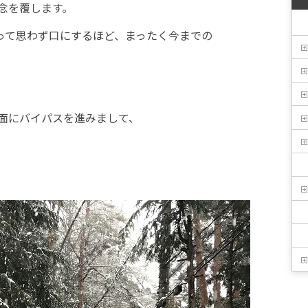
念を覆します。
??』って思わず口にするほど、まったく今までの
。
面にバイパスを進みまして、