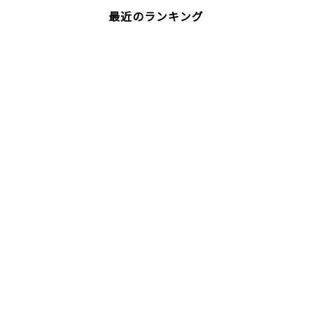
最近のランキング
帽子の汗染みを家で試して後悔しない方法と保管方
法
夏に大活躍のキャップ！汗ジミもお任せください☺
圧縮されてしまったぬいぐるみ、ふわふわ復活計画
✨
ぬいぐるみの目の塗装が剥げた…自分で直す前に知
っておきたい補修方法✨
キャンプ道具をおしゃれに収納する最強ラックを紹
介